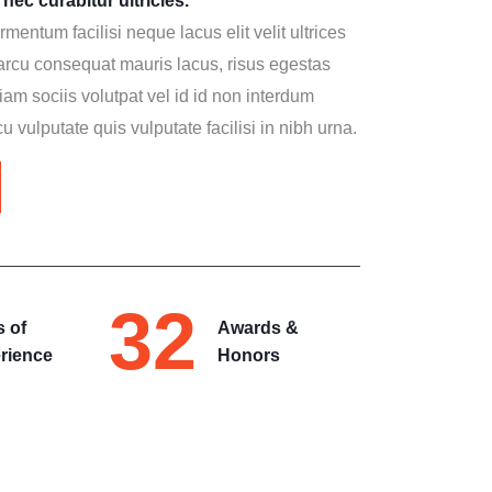
nec curabitur ultricies.
entum facilisi neque lacus elit velit ultrices
arcu consequat mauris lacus, risus egestas
m sociis volutpat vel id id non interdum
rcu vulputate quis vulputate facilisi in nibh urna.
32
s of
Awards &
rience
Honors