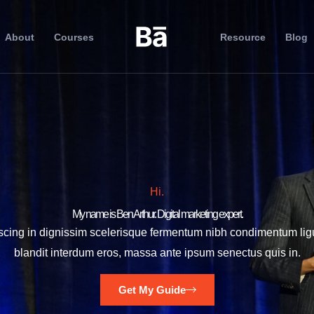
About
Courses
Resource
Blog
Hi.
My name is Ben Arthur. Digital marketing expert.
iscing in dignissim scelerisque fermentum nibh condimentum lig
blandit interdum eros, massa ante ipsum senectus quis in.
Get My Guide