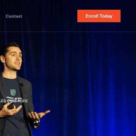
Enroll Today
Contact
ula eget nunc